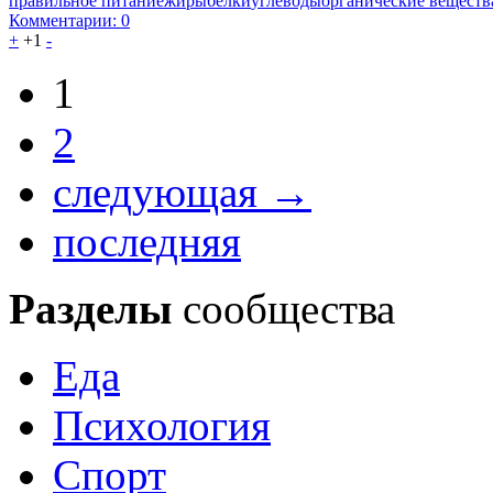
правильное питание
жиры
белки
углеводы
органические веществ
Комментарии: 0
+
+1
-
1
2
следующая →
последняя
Разделы
сообщества
Еда
Психология
Спорт