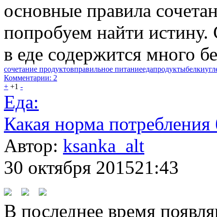
основные правила сочетан
попробуем найти истину.
в еде содержится много бел
сочетание продуктов
правильное питание
еда
продукты
белки
угл
Комментарии: 2
+
+1
-
Еда:
Какая норма потребления 
Автор:
ksanka_alt
30 октября 2015
21:43
В последнее время появляю