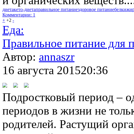
и органических веществ...
диета
кето-диета
правильное питание
здоровое питание
белки
жи
Комментарии: 1
+
+2
-
Еда:
Правильное питание для 
Автор:
annaszr
16 августа 2015
20:36
Подростковый период – о
периодов в жизни не тольк
родителей. Растущий орг