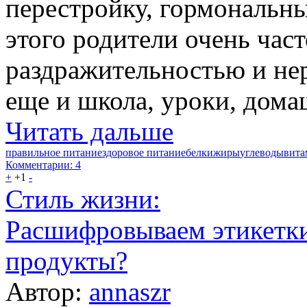
перестройку, гормональны
этого родители очень част
раздражительностью и нер
еще и школа, уроки, дома
Читать дальше
правильное питание
здоровое питание
белки
жиры
углеводы
вит
Комментарии: 4
+
+1
-
Стиль жизни:
Расшифровываем этикетки
продукты?
Автор:
annaszr