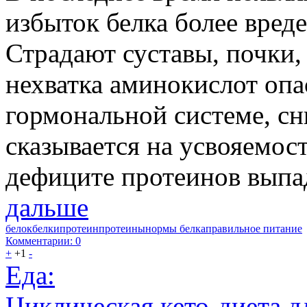
избыток белка более вред
Страдают суставы, почки,
нехватка аминокислот оп
гормональной системе, с
сказывается на усвояемос
дефиците протеинов выпад
дальше
белок
белки
протеин
протеины
нормы белка
правильное питание
Комментарии: 0
+
+1
-
Еда:
Циклическая кето-диета д