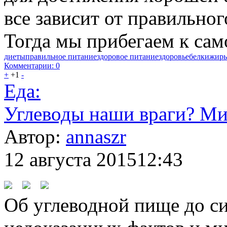
все зависит от правильно
Тогда мы прибегаем к сам
диеты
правильное питание
здоровое питание
здоровье
белки
жир
Комментарии: 0
+
+1
-
Еда:
Углеводы наши враги? Ми
Автор:
annaszr
12 августа 2015
12:43
Об углеводной пище до с