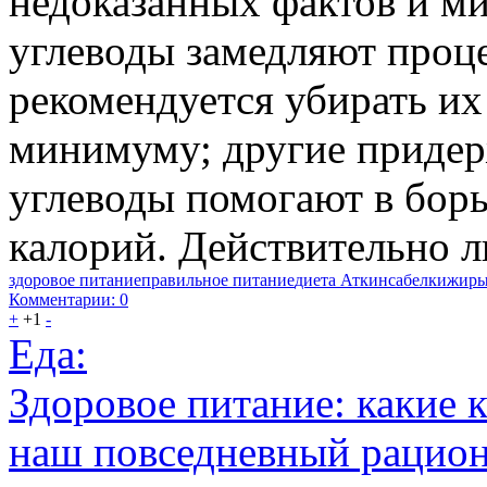
недоказанных фактов и м
углеводы замедляют проце
рекомендуется убирать их
минимуму; другие придер
углеводы помогают в бор
калорий. Действительно л
здоровое питание
правильное питание
диета Аткинса
белки
жир
Комментарии: 0
+
+1
-
Еда:
Здоровое питание: какие
наш повседневный рацио