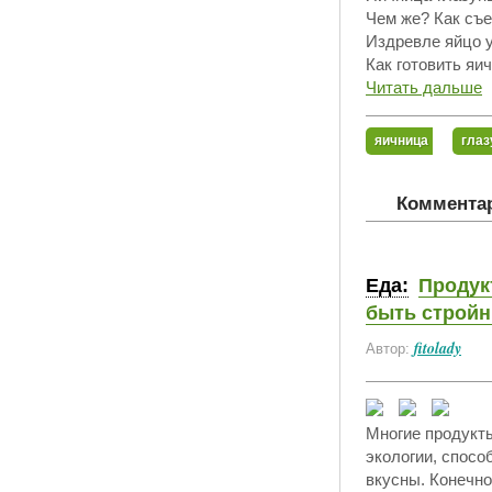
Чем же? Как съе
Издревле яйцо у
Как готовить яи
Читать дальше
яичница
глаз
Комментар
Еда:
Продукт
быть строй
fitolady
Автор:
Многие продукты
экологии, спосо
вкусны. Конечно