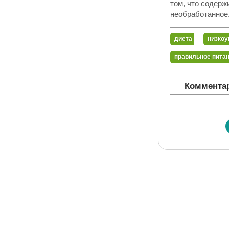
том, что содерж
необработанное.
диета
низкоу
правильное пита
Комментар