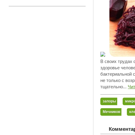
В своих трудах 
здоровье челове
бактериальной с
не только с воз
тщательно...
Чи
запоры
микр
Мечников
кл
Комментар