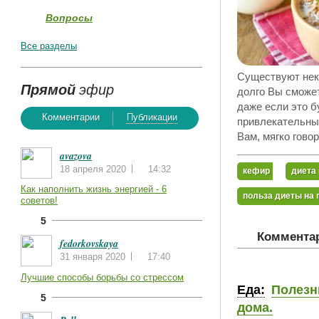
Вопросы
Все разделы
Существуют нек
Прямой
эфир
долго Вы сможет
даже если это б
Комментарии
Публикации
привлекательным
Вам, мягко говор
avazova
18 апреля 2020
14:32
кефир
диета 
Как наполнить жизнь энергией - 6
польза диеты на 
советов!
5
Комментар
fedorkovskaya
31 января 2020
17:40
Лучшие способы борьбы со стрессом
Еда:
Полезн
5
дома.