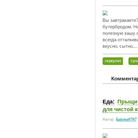
Вы завтракаете?
бутербродом. Но
полезную кашу с
всегда отталкив
вкусно, сытно,..
геркулес
сух
Комментар
Еда:
Прыщи 
для чистой 
katena0707
Автор: