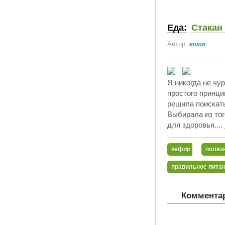
Еда:
Стакан
moon
Автор:
Я никогда не чу
простого принци
решила поискат
Выбирала из тог
для здоровья....
кефир
полез
правильное пита
Комментар