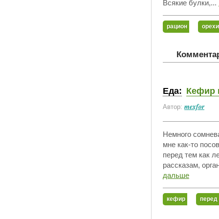
Всякие булки,...
рацион
орехи
Комментар
Еда:
Кефир 
mexfor
Автор:
Немного сомнева
мне как-то посо
перед тем как л
рассказам, орга
дальше
кефир
перед