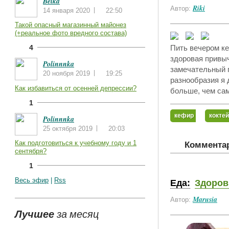
Belka
Riki
Автор:
14 января 2020
22:50
Такой опасный магазинный майонез
(+реальное фото вредного состава)
4
Пить вечером ке
здоровая привыч
Polinnnka
замечательный 
20 ноября 2019
19:25
разнообразия я 
Как избавиться от осенней депрессии?
больше, чем сам
1
кефир
кокте
Polinnnka
25 октября 2019
20:03
Как подготовиться к учебному году и 1
Комментар
сентября?
1
Весь эфир
|
Rss
Еда:
Здоров
Marusia
Автор:
Лучшее
за месяц