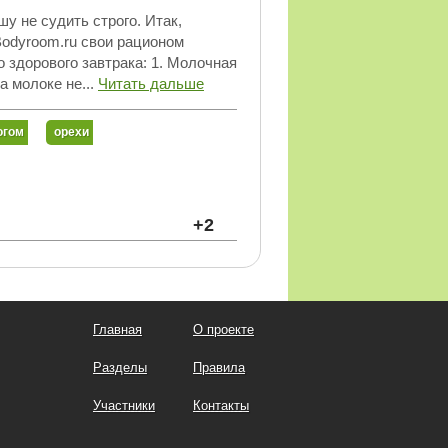
у не судить строго. Итак,
odyroom.ru свои рационом
о здорового завтрака: 1. Молочная
а молоке не...
Читать дальше
огом
орехи
+2
Главная
О проекте
Разделы
Правила
Участники
Контакты