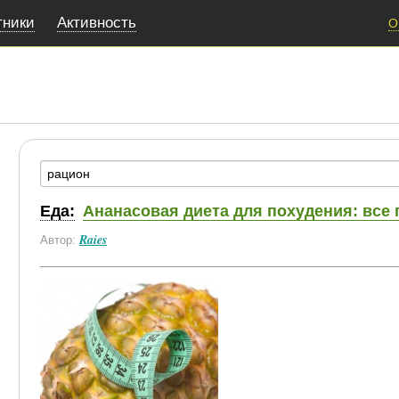
тники
Активность
О
Еда:
Ананасовая диета для похудения: все
Raies
Автор: