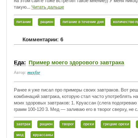
на этом сайте тоже встретил такое мнение)) У меня нико
такую...
Читать дальше
питание
рацион
питание в течение дня
количество 
Комментарии: 6
Еда:
Пример моего здорового завтрака
mexfor
Автор:
Ранее я уже писал про примеры своих завтраков. Вот реш
комбинаций завтрака, которую стал часто употреблять на
моих здоровых завтраков: 1. Круассан (слега подогреваю
грамм 100-120 3. Мед — заливаю его в творог сверху, не с
завтрак
рацион
творог
орехи
грецкие орехи
мед
круассаны