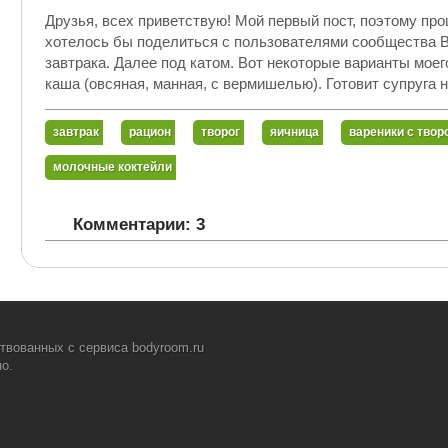
Друзья, всех приветствую! Мой первый пост, поэтому прош
хотелось бы поделиться с пользователями сообщества B
завтрака. Далее под катом. Вот некоторые варианты моег
каша (овсяная, манная, с вермишелью). Готовит супруга н
завтрак
рацион
творог
яичница
вареники с твор
молочные коктейли
Комментарии: 3
твованных с сервиса bodyroom.ru
о.