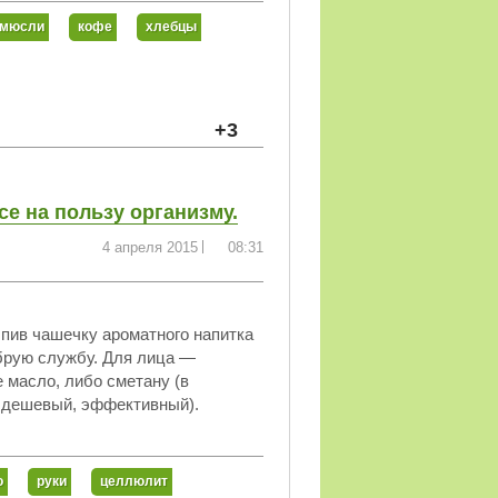
мюсли
кофе
хлебцы
+3
е на пользу организму.
4 апреля 2015
08:31
ыпив чашечку ароматного напитка
брую службу. Для лица —
 масло, либо сметану (в
, дешевый, эффективный).
о
руки
целлюлит