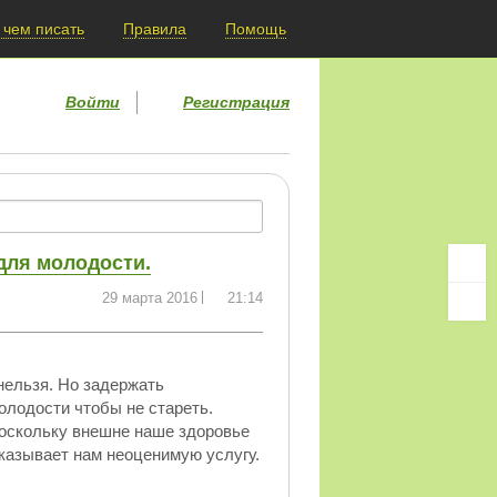
 чем писать
Правила
Помощь
Войти
Регистрация
для молодости.
29 марта 2016
21:14
нельзя. Но задержать
олодости чтобы не стареть.
поскольку внешне наше здоровье
оказывает нам неоценимую услугу.