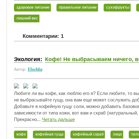
здоровое питание
правильное питание
сухофрукты
лишний вес
Комментарии: 1
Экология:
Кофе! Не выбрасываем ничего, вс
Ylochka
Автор:
Любите ли вы кофе, как люблю его я? Если любите, то в
не выбрасывайте гущу, она вам еще может сослужить до
Добавьте в кофейную гущу соли, можно добавить базовое
зависимости от типа кожи, вот вам и скраб (натуральный
Прекрасно...
Читать дальше
кофе
кофейная гуща
кофейный скраб
лицо
тел