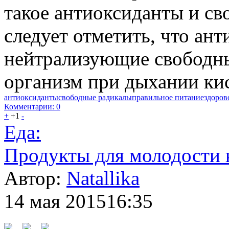
такое антиоксиданты и св
следует отметить, что ан
нейтрализующие свободн
организм при дыхании кис
антиоксиданты
свободные радикалы
правильное питание
здоров
Комментарии: 0
+
+1
-
Еда:
Продукты для молодости
Автор:
Natallika
14 мая 2015
16:35