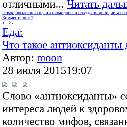
отличными...
Читать даль
Помидоры
антиоксиданты
помидоры и похудение
монодиета на
Комментарии: 3
+
+2
-
Еда:
Что такое антиоксиданты 
Автор:
moon
28 июля 2015
19:07
Слово «антиоксиданты» се
интереса людей к здоров
количество мифов, связан