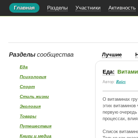
Главная
Разделы
Участники
Активность
Разделы
сообщества
Лучшие
Еда
Еда:
Витами
Психология
Raies
Автор:
Спорт
Стиль жизни
О витаминах гру
этих витаминов 
Экология
первую очередь 
Товары
процессах, влия
Путешествия
Список витамино
Книги и медиа
Только как оказ