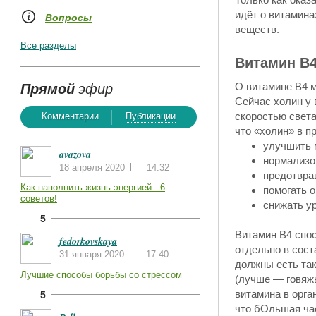
идёт о витамина
Вопросы
веществ.
Все разделы
Витамин B4
Прямой
эфир
О витамине B4 м
Сейчас холин у 
скоростью света
Комментарии
Публикации
что «холин» в п
улучшить 
avazova
нормализо
18 апреля 2020
14:32
предотвра
Как наполнить жизнь энергией - 6
помогать о
советов!
снижать у
5
Витамин B4 спос
fedorkovskaya
отдельно в сост
31 января 2020
17:40
должны есть так
Лучшие способы борьбы со стрессом
(лучше — говяжья
витамина в орга
5
что бОльшая час