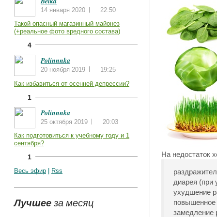
Belka
14 января 2020
22:50
Такой опасный магазинный майонез
(+реальное фото вредного состава)
4
Polinnnka
20 ноября 2019
19:25
Как избавиться от осенней депрессии?
1
Polinnnka
25 октября 2019
20:03
Как подготовиться к учебному году и 1
сентября?
На недостаток х
1
Весь эфир
|
Rss
раздражител
диарея (при 
ухудшение р
Лучшее
за месяц
повышенное 
замедление 