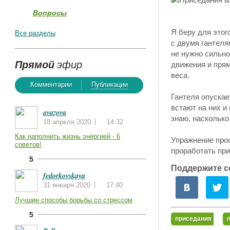
Вопросы
Я беру для этог
Все разделы
с двумя гантеля
не нужно сильно
Прямой
эфир
движения и прям
веса.
Комментарии
Публикации
Гантеля опускае
встают на них и
avazova
знаю, насколько
18 апреля 2020
14:32
Как наполнить жизнь энергией - 6
Упражнение прос
советов!
проработать пр
5
Поддержите с
fedorkovskaya
31 января 2020
17:40
Лучшие способы борьбы со стрессом
5
приседания