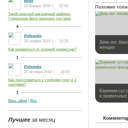
Belka
14 января 2020
22:50
Похожие топи
Такой опасный магазинный майонез
(+реальное фото вредного состава)
4
Polinnnka
20 ноября 2019
19:25
День ног: баз
женщин
Как избавиться от осенней депрессии?
1
Polinnnka
25 октября 2019
20:03
Как подготовиться к учебному году и 1
сентября?
Бережем суст
1
и правильные
Весь эфир
|
Rss
Лучшее
Комментар
за месяц