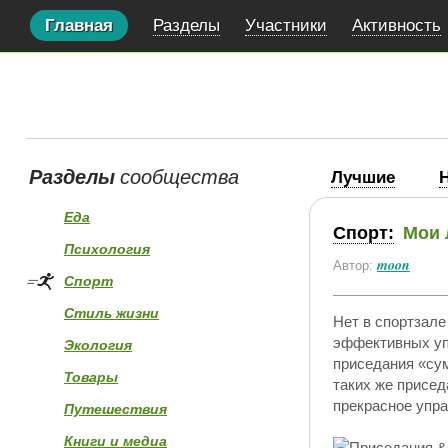
Главная
Разделы
Участники
Активность
Разделы
сообщества
Лучшие
Еда
Спорт:
Мои 
Психология
moon
Автор:
Спорт
Стиль жизни
Нет в спортзале
эффективных уп
Экология
приседания «сум
Товары
таких же присед
прекрасное упр
Путешествия
Книги и медиа