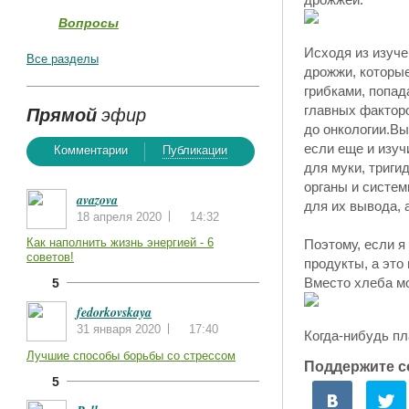
Вопросы
Исходя из изуч
Все разделы
дрожжи, которы
грибками, попад
Прямой
эфир
главных фактор
до онкологии.Вы
если еще и изуч
Комментарии
Публикации
для муки, триги
органы и систем
avazova
для их вывода, 
18 апреля 2020
14:32
Как наполнить жизнь энергией - 6
Поэтому, если я
советов!
продукты, а это
Вместо хлеба м
5
fedorkovskaya
31 января 2020
17:40
Когда-нибудь пл
Лучшие способы борьбы со стрессом
Поддержите с
5