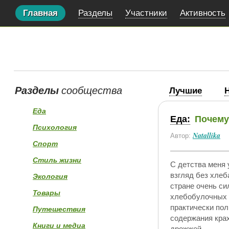
Главная
Разделы
Участники
Активность
Разделы
сообщества
Лучшие
Еда
Еда:
Почему
Психология
Natallika
Автор:
Спорт
Стиль жизни
С детства меня 
взгляд без хлеб
Экология
стране очень си
Товары
хлебобулочных и
практически пол
Путешествия
содержания крах
Книги и медиа
дрожжей.