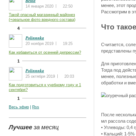
Belka
менее, этот про
14 января 2020
22:50
Рассмотрим в эт
Такой опасный магазинный майонез
(+реальное фото вредного состава)
Что тако
4
Polinnnka
20 ноября 2019
19:25
Считается, соле
представлены п
Как избавиться от осенней депрессии?
1
Для приготовлен
Тогда под дейст
Polinnnka
менее, полезны
25 октября 2019
20:03
обработки и вме
Как подготовиться к учебному году и 1
сентября?
1
Весь эфир
|
Rss
После нескольки
мл рассола сод
Лучшее
за месяц
• Углеводы: 0,4 
• Кальций: 1-5%