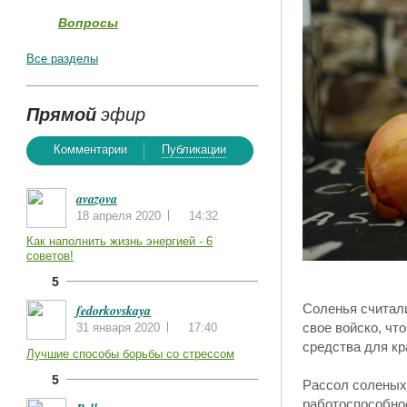
Вопросы
Все разделы
Прямой
эфир
Комментарии
Публикации
avazova
18 апреля 2020
14:32
Как наполнить жизнь энергией - 6
советов!
5
Соленья считали
fedorkovskaya
свое войско, чт
31 января 2020
17:40
средства для кр
Лучшие способы борьбы со стрессом
5
Рассол соленых 
работоспособнос