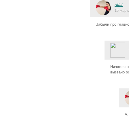
Aliot
15 март
Забыли про главно
Ничего я 
вызвано о
А,