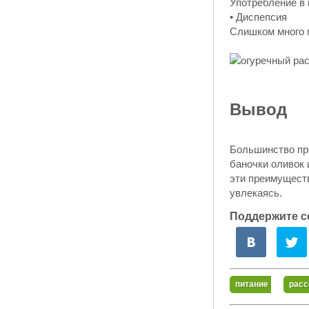
Употребление в
• Диспепсия
Слишком много м
Вывод
Большинство пре
баночки оливок 
эти преимуществ
увлекаясь.
Поддержите с
питание
расс