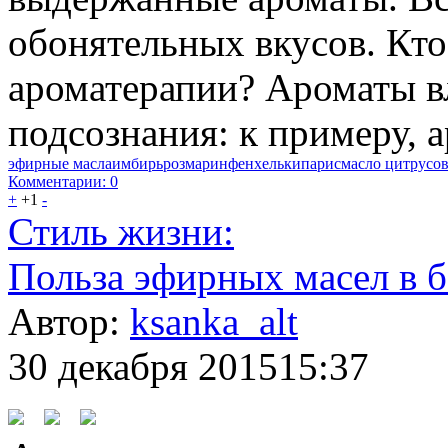
обонятельных вкусов. Кто
ароматерапии? Ароматы вл
подсознания: к примеру, а
эфирные масла
имбирь
розмарин
фенхель
кипарис
масло цитрусо
Комментарии: 0
+
+1
-
Стиль жизни:
Польза эфирных масел в б
Автор:
ksanka_alt
30 декабря 2015
15:37