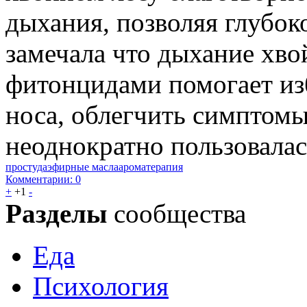
дыхания, позволяя глубок
замечала что дыхание хв
фитонцидами помогает из
носа, облегчить симптом
неоднократно пользовалас
простуда
эфирные масла
ароматерапия
Комментарии: 0
+
+1
-
Разделы
сообщества
Еда
Психология