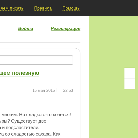
 чем писать
Правила
Помощь
Войти
Регистрация
ищем полезную
15 мая 2015
22:53
многим. Но сладкого-то хочется!
гуры? Существует две
 и подсластители.
а со сладостью сахара. Как