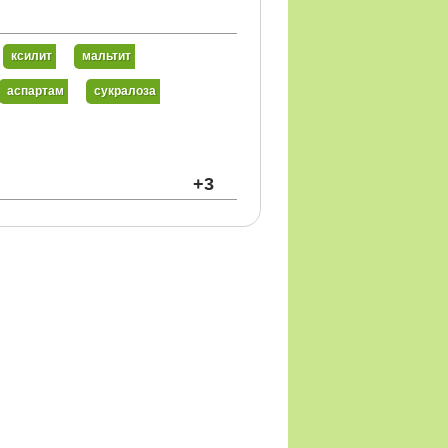
ксилит
мальтит
аспартам
сукралоза
+3