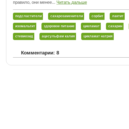
правило, они менее...
Читать дальше
подсластители
сахарозаменители
сорбит
лактит
изомальтит
здоровое питание
цикламат
сахарин
стевиозид
ацесульфам калия
цикламат натрия
Комментарии: 8