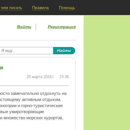
 чем писать
Правила
Помощь
Войти
Регистрация
ии
28 марта 2016
23:36
росто замечательно отдохнуть на
настоящему активным отдыхом.
ногории и горно-туристические
сивые умиротворяющие
и множество морских курортов,