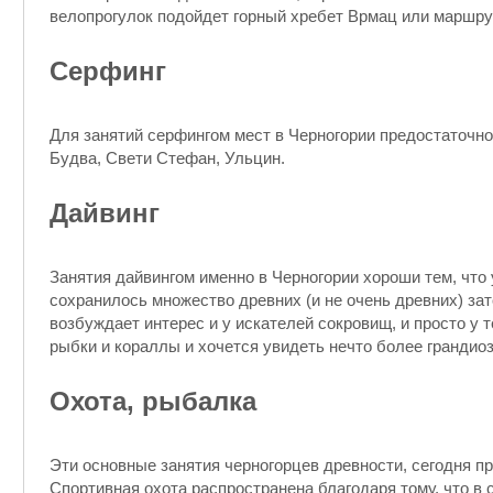
велопрогулок подойдет горный хребет Врмац или маршрут
Серфинг
Для занятий серфингом мест в Черногории предостаточно
Будва, Свети Стефан, Ульцин.
Дайвинг
Занятия дайвингом именно в Черногории хороши тем, что
сохранилось множество древних (и не очень древних) за
возбуждает интерес и у искателей сокровищ, и просто у 
рыбки и кораллы и хочется увидеть нечто более грандио
Охота, рыбалка
Эти основные занятия черногорцев древности, сегодня п
Спортивная охота распространена благодаря тому, что в 