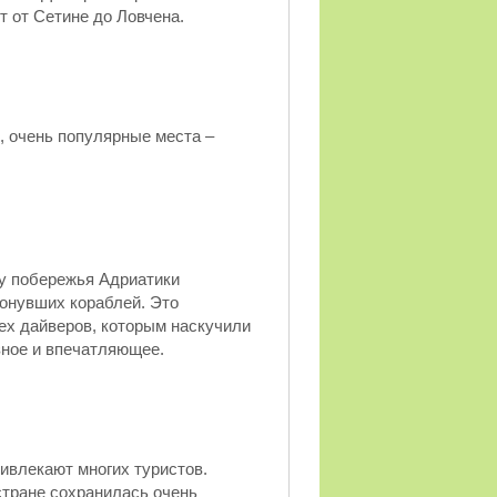
 от Сетине до Ловчена.
, очень популярные места –
 у побережья Адриатики
тонувших кораблей. Это
тех дайверов, которым наскучили
зное и впечатляющее.
ривлекают многих туристов.
стране сохранилась очень