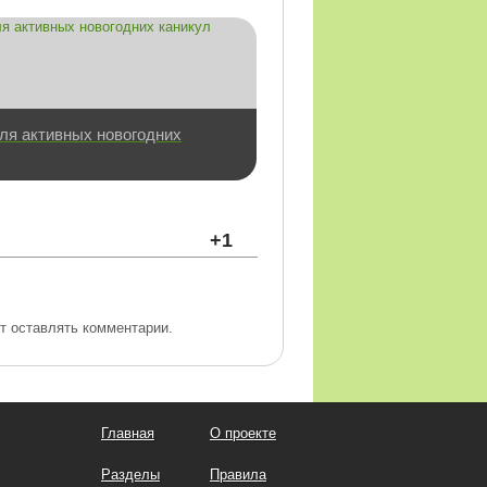
для активных новогодних
+1
т оставлять комментарии.
Главная
О проекте
Разделы
Правила