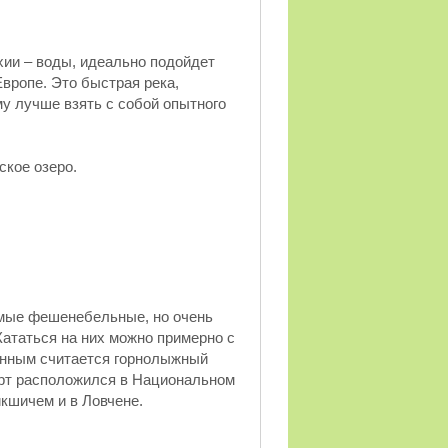
хии – воды, идеально подойдет
Европе. Это быстрая река,
му лучше взять с собой опытного
ское озеро.
самые фешенебельные, но очень
ататься на них можно примерно с
анным считается горнолыжный
орт расположился в Национальном
кшичем и в Ловчене.