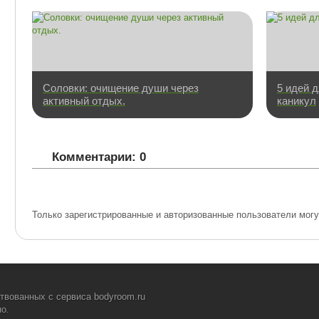
Соловки: очищение души через
5 идей 
активный отдых.
каникул
Комментарии: 0
Только зарегистрированные и авторизованные пользователи могу
твованных с сервиса bodyroom.ru
о.