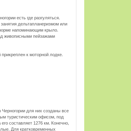
огории есть где разгуляться.
 занятия дельтапланеризмом или
 форме напоминающим крыло.
над живописными пейзажами
 прикреплен к моторной лодке.
в Черногории для них созданы все
ным туристическим офисом, под
 его составляет 1276 км. Конечно,
желые. Для кратковременных