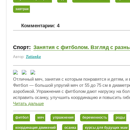
завтрак
Комментарии: 4
Спорт:
Занятия с фитболом. Взгляд с разн
Tatianka
Автор:
Отличный мяч, занятия с которым понравятся и детям, и
Фитбол — большой упругий мяч от 55 до 75 см в диаметр
аэробикой. Упражнения с фитболом дают нагрузку на бо
исправить осанку, улучшить координацию и повысить гибк
Читать дальше
фитбол
мяч
упражнения
беременность
роды
координация движений
осанка
курсы для будущих мам