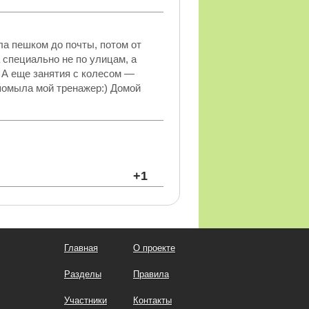
ла пешком до почты, потом от
а специально не по улицам, а
… А еще занятия с колесом —
помыла мой тренажер:) Домой
+1
Главная
О проекте
Разделы
Правила
Участники
Контакты