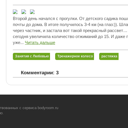
Второй день начался с прогулки. От детского садика пош
почты до дома. В итоге получилось 3-4 км (на глаз:)). Шл
через частник, и застала вот такой прекрасный рассвет
сегодня увеличила количество отжиманий до 15. И даже 
уже...
Читать дальше
Занятия с Любовью
Тренажерное колесо
растяжка
Комментарии: 3
твованных с сервиса bodyroom.ru
о.