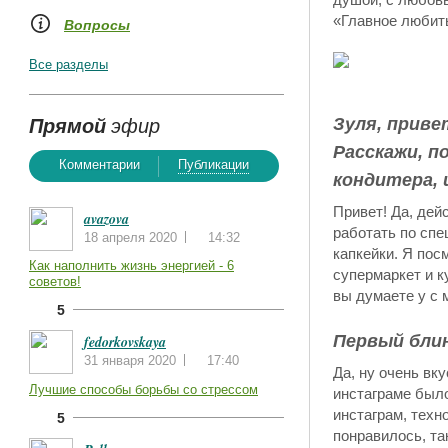
«Главное любить
Вопросы
Все разделы
Прямой
эфир
Зуля, приве
Расскажи, п
Комментарии
Публикации
кондитера, 
Привет! Да, дей
avazova
работать по спе
18 апреля 2020
14:32
капкейки. Я пос
Как наполнить жизнь энергией - 6
супермаркет и к
советов!
вы думаете у с 
5
Первый блин
fedorkovskaya
31 января 2020
17:40
Да, ну очень вку
Лучшие способы борьбы со стрессом
инстаграме было
инстаграм, техн
5
понравилось, та