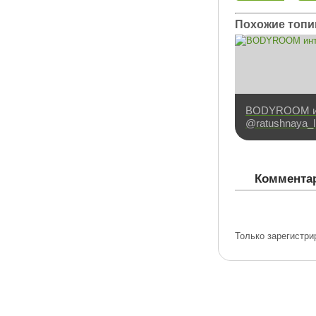
Похожие топи
BODYROOM и
@ratushnaya_li
Комментар
Только зарегистри