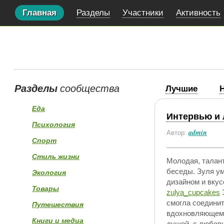
Главная
Разделы
Участники
Активность
Разделы
сообщества
Лучшие
Еда
Интервью и 
Психология
admin
Автор:
Спорт
Стиль жизни
Молодая, талан
беседы. Зуля у
Экология
дизайном и вкус
Товары
zulya_cupcakes
З
смогла соединит
Путешествия
вдохновляющем и
Книги и медиа
душой, с любовь