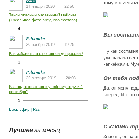
Belka
тому времени мы
14 января 2020
22:50
Такой опасный магазинный майонез
(+реальное фото вредного состава)
4
Вы составил
Polinnnka
20 ноября 2019
19:25
Ну как составил
Как избавиться от осенней депрессии?
уже начала вест
1
капкейками. Муж
Polinnnka
Он тебя под
25 октября 2019
20:03
Как подготовиться к учебному году и 1
Да, он меня под
сентября?
вперед. И с этог
1
Весь эфир
|
Rss
С какими тр
Лучшее
за месяц
Знаешь, бывают 