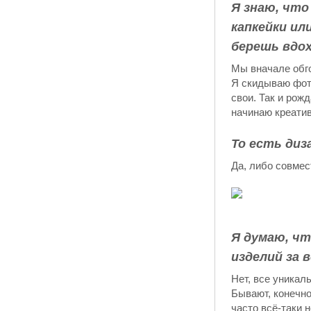
Я знаю, что
капкейки ил
берешь вдох
Мы вначале обг
Я скидываю фот
свои. Так и рож
начинаю креатив
То есть ди
Да, либо совмес
Я думаю, чт
изделий за 
Нет, все уникал
Бывают, конечно
часто всё-таки 