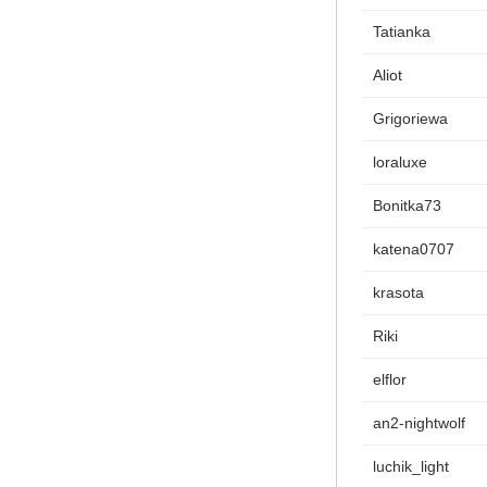
Tatianka
Aliot
Grigoriewa
loraluxe
Bonitka73
katena0707
krasota
Riki
elflor
an2-nightwolf
luchik_light