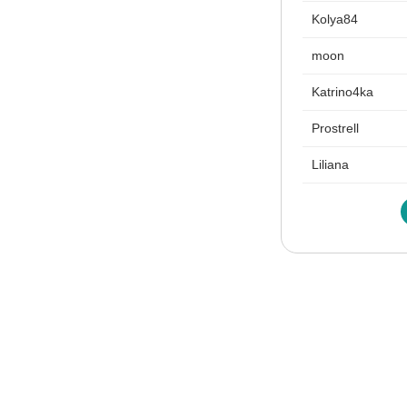
Kolya84
moon
Katrino4ka
Prostrell
Liliana